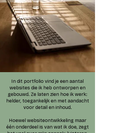
In dit portfolio vind je een aantal
websites die ik heb ontworpen en
gebouwd. Ze laten zien hoe ik werk:
helder, toegankelijk en met aandacht
voor detail en inhoud.
Hoewel websiteontwikkeling maar
één onderdeel is van wat ik doe, zegt